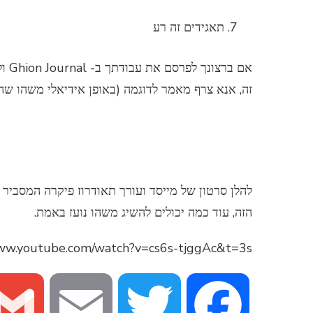
תאגידים זה רע
אם ברצונך לפרסם את עבודתך ב- Ghion Journal ולעמוד בהנחיות לעיל, אנא שלח דוא"ל אל
זה, אנא צרף מאמר לדוגמה (באופן אידיאלי משהו שהו
להלן סרטון של מייסד ועורך תאודרוז פיקרה המסביר
הזה, עוד כמה יכולים להשיג משהו נועז באמת.
www.youtube.com/watch?v=cs6s-tjggAc&t=3s
Email
Twitter
Facebook